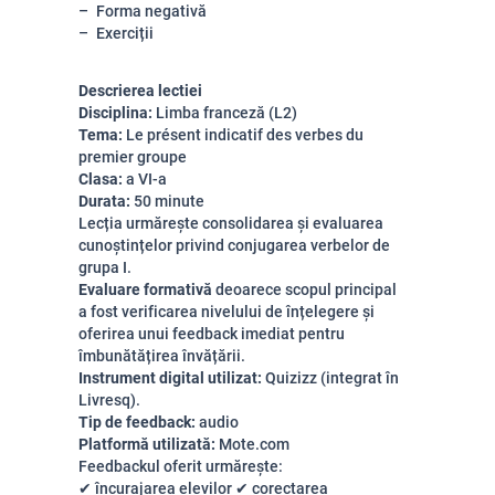
Forma negativă
Exerciții
Descrierea lectiei
Disciplina:
Limba franceză (L2)
Tema:
Le présent indicatif des verbes du
premier groupe
Clasa:
a VI-a
Durata:
50 minute
Lecția urmărește consolidarea și evaluarea
cunoștințelor privind conjugarea verbelor de
grupa I.
Evaluare formativă
deoarece scopul principal
a fost verificarea nivelului de înțelegere și
oferirea unui feedback imediat pentru
îmbunătățirea învățării.
Instrument digital utilizat:
Quizizz (integrat în
Livresq).
Tip de feedback:
audio
Platformă utilizată:
Mote.com
Feedbackul oferit urmărește:
✔ încurajarea elevilor ✔ corectarea