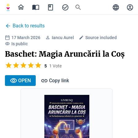
Back to results
17 March 2026
Iancu Aurel
Source included
Is public
Baschet: Magia Aruncării la Coș
5
1 Vote
OPEN
Copy link