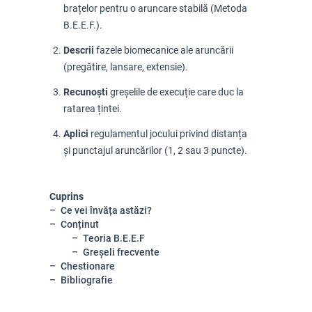
brațelor pentru o aruncare stabilă (Metoda
B.E.E.F.).
Descrii
fazele biomecanice ale aruncării
(pregătire, lansare, extensie).
Recunoști
greșelile de execuție care duc la
ratarea țintei.
Aplici
regulamentul jocului privind distanța
și punctajul aruncărilor (1, 2 sau 3 puncte).
Cuprins
Ce vei învăța astăzi?
Conținut
Teoria B.E.E.F
Greșeli frecvente
Chestionare
Bibliografie