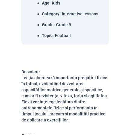
Age
:
Kids
Category
:
Interactive lessons
Grade
:
Grade 9
Topic
:
Football
Descriere
Lecția abordează importanța pregătirii fizice
în fotbal, evidențiind dezvoltarea
capacităților motrice generale și specifice,
cum ar fi rezistența, viteza, forța și agilitatea.
Elevii vor înțelege legătura dintre
antrenamentele fizice și performanța în
timpul jocului, precum și modalități practice
de aplicare a exercițiilor.