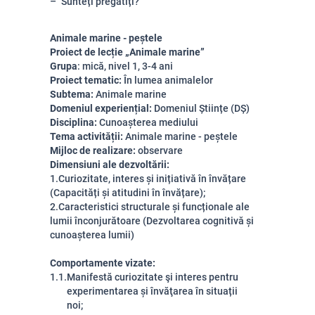
Sunteți pregătiți?
Animale marine - peștele
Proiect de lecție „Animale marine”
Grupa
: mică, nivel 1, 3-4 ani
Proiect tematic:
În lumea animalelor
Subtema:
Animale marine
Domeniul experiențial:
Domeniul Științe (DȘ)
Disciplina:
Cunoașterea mediului
Tema activității:
Animale marine - peștele
Mijloc de realizare:
observare
Dimensiuni ale dezvoltării:
1.
Curiozitate, interes și inițiativă în învățare
(Capacități și atitudini în învățare);
2.
Caracteristici structurale și funcționale ale
lumii înconjurătoare (Dezvoltarea cognitivă și
cunoașterea lumii)
Comportamente vizate:
1.1.
Manifestă curiozitate şi interes pentru
experimentarea și învăţarea în situații
noi;