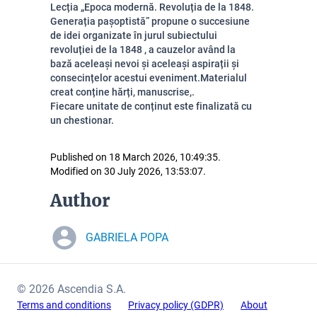
Lecția „Epoca modernă. Revoluția de la 1848.
Generația pașoptistă” propune o succesiune
de idei organizate în jurul subiectului
revoluției de la 1848 , a cauzelor având la
bază aceleași nevoi și aceleași aspirații
și
consecințelor
acestui eveniment.Materialul
creat conține hărți, manuscrise,.
Fiecare unitate de conținut este finalizată cu
un chestionar.
Published on 18 March 2026, 10:49:35.
Modified on 30 July 2026, 13:53:07.
Author
GABRIELA POPA
© 2026 Ascendia S.A.
Terms and conditions
Privacy policy (GDPR)
About