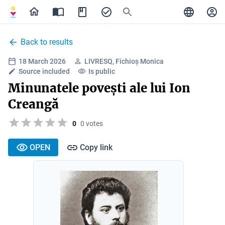
Back to results
18 March 2026
LIVRESQ, Fichioș Monica
Source included
Is public
Minunatele povești ale lui Ion
Creangă
0
0 votes
OPEN
Copy link