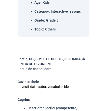
Age
:
Kids
Category
:
Interactive lessons
Grade
:
Grade 8
Topic
:
Others
Lecție, CDȘ - MULT E DULCE ȘI FRUMOASĂ
LIMBA CE-O VORBIM
Lecție de consolidare
Cuvinte cheie
povești, date autor, vocabular, idei
Cuprins
Descrierea lecției (competențe,