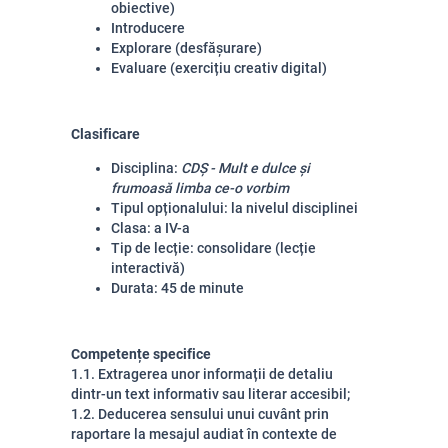
obiective)
Introducere
Explorare (desfășurare)
Evaluare (exercițiu creativ digital)
Clasificare
Disciplina:
CDȘ - Mult e dulce și
frumoasă limba ce-o vorbim
Tipul opționalului: la nivelul disciplinei
Clasa: a IV-a
Tip de lecție: consolidare (lecție
interactivă)
Durata: 45 de minute
Competențe specifice
1.1. Extragerea unor informații de detaliu
dintr-un text informativ sau literar accesibil;
1.2. Deducerea sensului unui cuvânt prin
raportare la mesajul audiat în contexte de