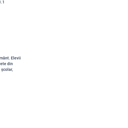
1.1
mânt. Elevii
rete din
 școlar,