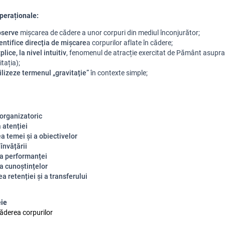
peraționale:
bserve
mișcarea de cădere a unor corpuri din mediul înconjurător;
entifice direcția de mișcare
a corpurilor aflate în cădere;
plice, la nivel intuitiv
, fenomenul de atracție exercitat de Pământ asupra
itația);
ilizeze termenul „gravitație”
în contexte simple;
rganizatoric
 atenției
a temei și a obiectivelor
 învățării
a performanței
a cunoștințelor
a retenției și a transferului
eie
căderea corpurilor