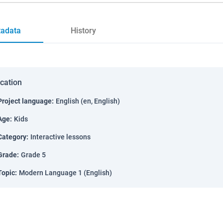
adata
History
ication
Project language
:
English (en, English)
Age
:
Kids
Category
:
Interactive lessons
Grade
:
Grade 5
Topic
:
Modern Language 1 (English)