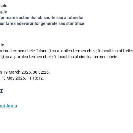
mple
mple
xprimarea actiunilor obisnuite sau a rutinelor
nuntarea adevarurilor generale sau stiintifice
eie
 primul termen cheie, înlocuiți cu al doilea termen cheie, înlocuiți cu al trei
uiți cu al parulea termen cheie, înlocuiți cu al cincilea termen cheie
n 19 March 2026, 08:32:26.
 13 May 2026, 11:10:12.
r
hai Anda