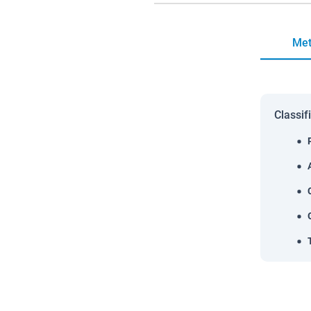
Met
Classif