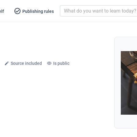
lf
Publishing rules
Source included
Is public