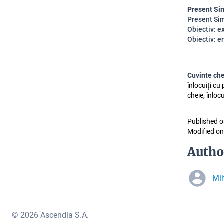
Present Si
Present Si
Obiectiv: e
Obiectiv: e
Cuvinte ch
înlocuiți cu
cheie, înloc
Published o
Modified on
Autho
Mi
© 2026 Ascendia S.A.