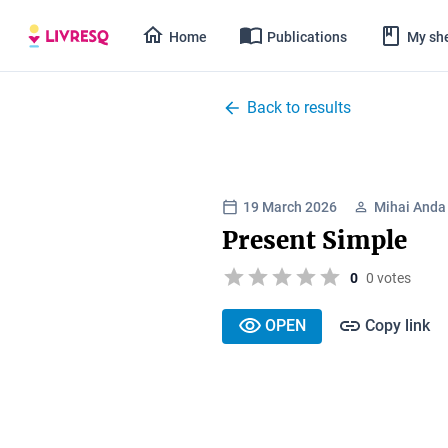
Home
Publications
My she
Back to results
19 March 2026
Mihai Anda
Present Simple
0
0 votes
OPEN
Copy link