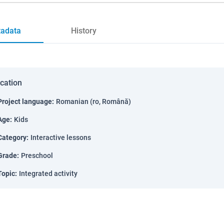
adata
History
ication
Project language
:
Romanian (ro, Română)
Age
:
Kids
Category
:
Interactive lessons
Grade
:
Preschool
Topic
:
Integrated activity