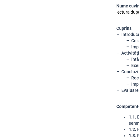
Nume cuvin
lectura dupa
Cuprins
Introduc
Ce 
Impo
Activităț
Înt
Exer
Concluzii
Rec
Impo
Evaluare
Competente
1.1.
D
semni
1.2.
I
1.3.
P