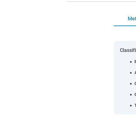
Met
Classif