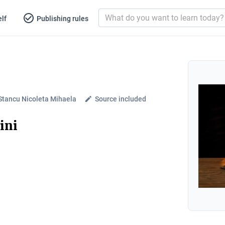
lf
Publishing rules
tancu Nicoleta Mihaela
Source included
ini