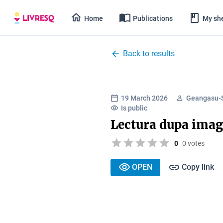
Home
Publications
My she
Back to results
19 March 2026
Geangasu-S
Is public
Lectura dupa imag
0
0 votes
OPEN
Copy link