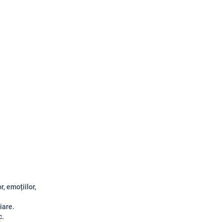
, emoțiilor,
iare.
c.