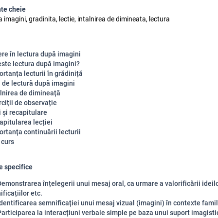
te cheie
 imagini, gradinita, lectie, intalnirea de dimineata, lectura
ere în lectura după imagini
este lectura după imagini?
rtanța lecturii în grădiniță
i de lectură după imagini
âlnirea de dimineață
ciții de observație
 și recapitulare
apitularea lecției
rtanța continuării lecturii
 curs
 specifice
emonstrarea înțelegerii unui mesaj oral, ca urmare a valorificării ideilor
ficațiilor etc.
dentificarea semnificației unui mesaj vizual (imagini) în contexte famil
articiparea la interacțiuni verbale simple pe baza unui suport imagisti