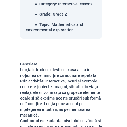
Category
:
Interactive lessons
Grade
:
Grade 2
Topic
:
Mathematics and
environmental exploration
Descriere
Lecția introduce elevii de clasa a II-a în
noțiunea de înmulțire ca adunare repetată.
Prin activități interactive, jocuri și exemple
concrete (obiecte, imagini, situații din viața
reală), elevii vor învăța să grupeze elemente
egale și să exprime aceste grupări sub formă
de înmulțire. Lecția pune accent pe
înțelegerea intuitivă, nu pe memorarea
mecanică.
Conținutul este adaptat nivelului de vârstă și
include exerciții vizuale, animații și sarcini de