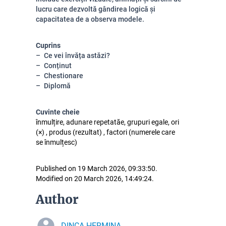
lucru care dezvoltă gândirea logică și
capacitatea de a observa modele.
Cuprins
Ce vei învăța astăzi?
Conținut
Chestionare
Diplomă
Cuvinte cheie
înmulțire, adunare repetatăe, grupuri egale, ori
(×) , produs (rezultat) , factori (numerele care
se înmulțesc)
Published on 19 March 2026, 09:33:50.
Modified on 20 March 2026, 14:49:24.
Author
DINCA HERMINA