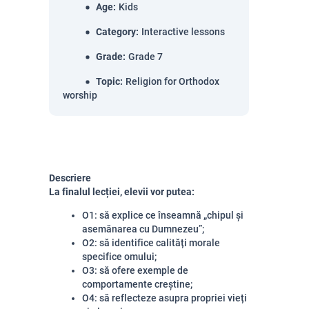
Age
:
Kids
Category
:
Interactive lessons
Grade
:
Grade 7
Topic
:
Religion for Orthodox
worship
Descriere
La finalul lecției, elevii vor putea:
O1: să explice ce înseamnă „chipul și
asemănarea cu Dumnezeu”;
O2: să identifice calități morale
specifice omului;
O3: să ofere exemple de
comportamente creștine;
O4: să reflecteze asupra propriei vieți