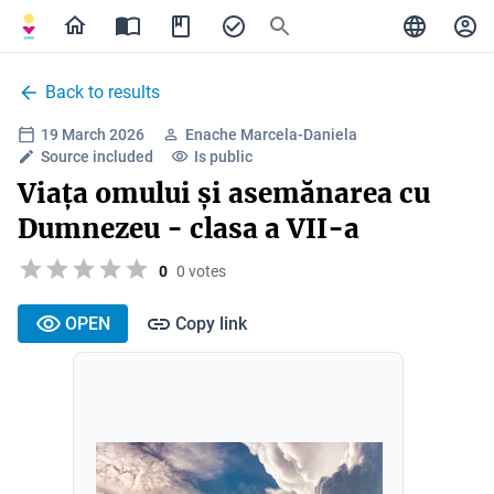
Back to results
19 March 2026
Enache Marcela-Daniela
Source included
Is public
Viața omului și asemănarea cu
Dumnezeu - clasa a VII-a
0
0 votes
OPEN
Copy link