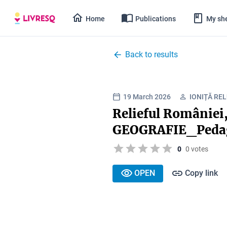
Home
Publications
My she
Back to results
19 March 2026
IONIȚĂ RE
Relieful României,
GEOGRAFIE_Pedago
0
0 votes
OPEN
Copy link