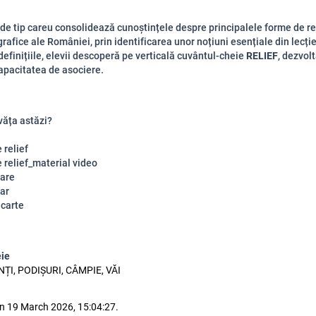
 de tip careu consolidează cunoștințele despre principalele forme de rel
grafice ale României, prin identificarea unor noțiuni esențiale din lecție
efinițiile, elevii descoperă pe verticală cuvântul-cheie
RELIEF
, dezvol
capacitatea de asociere.
văța astăzi?
 relief
 relief_material video
are
ar
carte
eie
NȚI, PODIȘURI, CÂMPIE, VĂI
n 19 March 2026, 15:04:27.