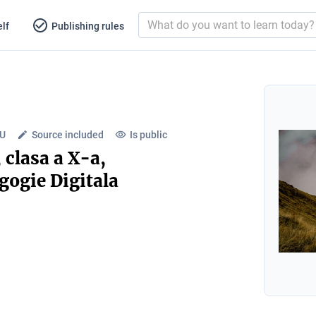
lf
Publishing rules
LU
Source included
Is public
 clasa a X-a,
gie Digitala