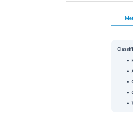
Met
Classif