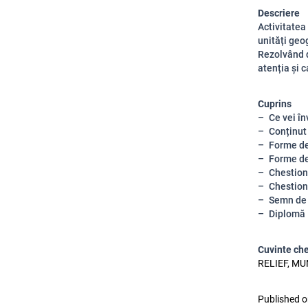
Descriere
Activitatea
unități geo
Rezolvând d
atenția și 
Cuprins
Ce vei în
Conținut
Forme de
Forme de
Chestion
Chestion
Semn de 
Diplomă
Cuvinte ch
RELIEF, MU
Published o