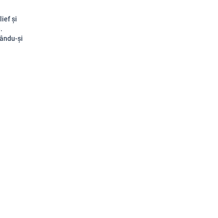
ief și
.
tându-și