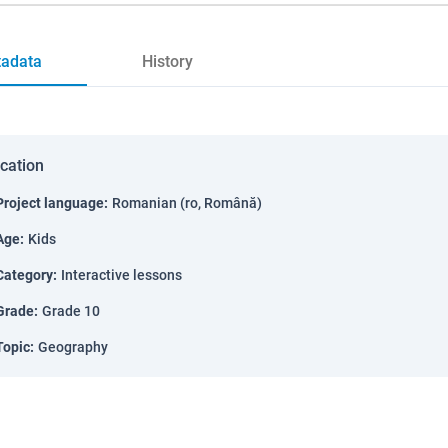
adata
History
ication
Project language
:
Romanian (ro, Română)
Age
:
Kids
Category
:
Interactive lessons
Grade
:
Grade 10
Topic
:
Geography