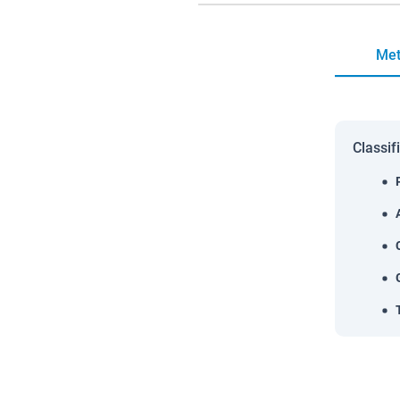
Met
Classif