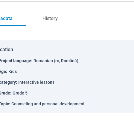
adata
History
ication
Project language
:
Romanian (ro, Română)
Age
:
Kids
Category
:
Interactive lessons
Grade
:
Grade 5
Topic
:
Counseling and personal development