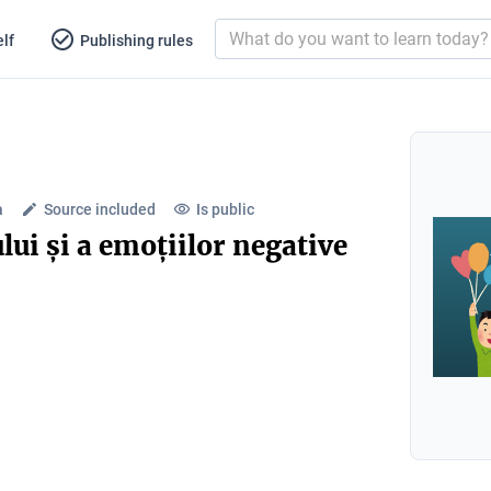
lf
Publishing rules
a
Source included
Is public
lui și a emoțiilor negative