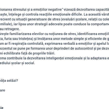
onarea stresului și a emoțiilor negative” vizează dezvoltarea capacităț
ște, înțelege și controla reacțiile emoționale dificile. La această vârst
ecvent cu situații generatoare de stres (evaluări școlare, relații cu cole
amiliale), iar lipsa unor strategii adecvate poate conduce la comporta
au retragere.
rește familiarizarea elevilor cu noțiunea de stres, identificarea emoții
ca, furia sau tristețea) și învățarea unor metode simple și eficiente de 
m ar fi respirația controlată, exprimarea verbală a emoțiilor și apelul la
Accentul se pune pe formarea unor deprinderi de autocontrol și pe dez
ni echilibrate față de propriile trăiri.
tema contribuie la dezvoltarea inteligenței emoționale și la adaptarea e
diului școlar și social.
văța astăzi?
are
eie