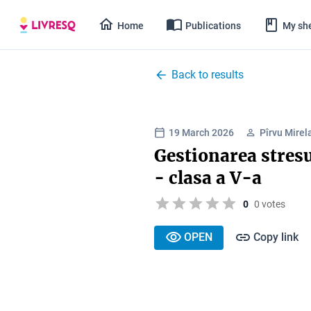
Home
Publications
My she
Back to results
19 March 2026
Pîrvu Mirel
Gestionarea stresu
- clasa a V-a
0
0 votes
OPEN
Copy link