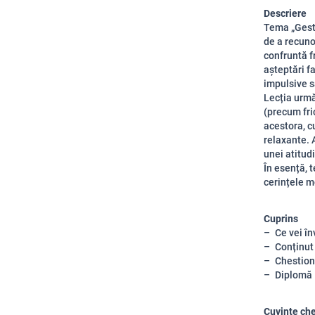
Descriere
Tema „Gesti
de a recunoa
confruntă fr
așteptări f
impulsive s
Lecția urmă
(precum fri
acestora, cu
relaxante. 
unei atitudi
În esență, 
cerințele me
Cuprins
Ce vei în
Conținut
Chestion
Diplomă
Cuvinte ch