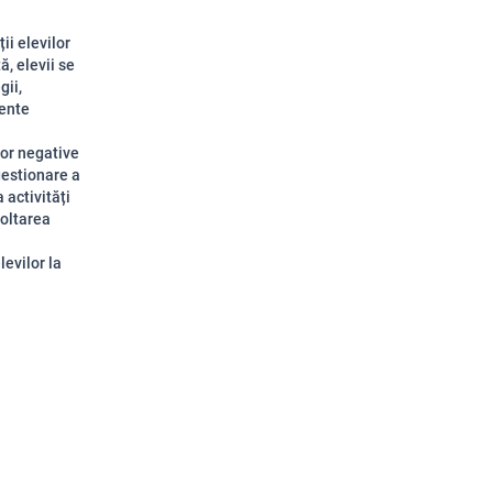
ii elevilor
ă, elevii se
gii,
mente
lor negative
gestionare a
 activități
voltarea
levilor la