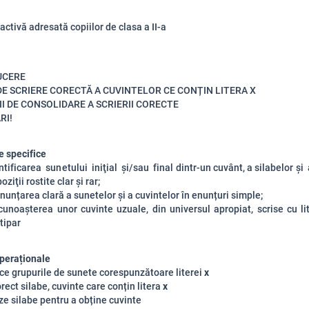
activă adresată copiilor de clasa a II-a
UCERE
DE SCRIERE CORECTĂ A CUVINTELOR CE CONȚIN LITERA X
II DE CONSOLIDARE A SCRIERII CORECTE
RI!
 specifice
nt
ific
a
r
ea su
n
et
u
lui ini
ţ
ial şi/s
a
u
f
inal din
t
r
-
un cu
v
ân
t
, a si
l
a
b
elor şi
po
z
iţii
r
osti
t
e
c
l
ar şi
ra
r;
unțarea clară a sunetelor și a cuvintelor în enunțuri simple;
unoașterea unor cuvinte uzuale, din universul apropiat, scrise cu li
tipar
peraționale
fice grupurile de sunete corespunzătoare literei
x
orect silabe, cuvinte care conțin litera
x
ze silabe pentru a obține cuvinte