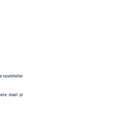
 a cu
v
in
t
elor
tere mari și