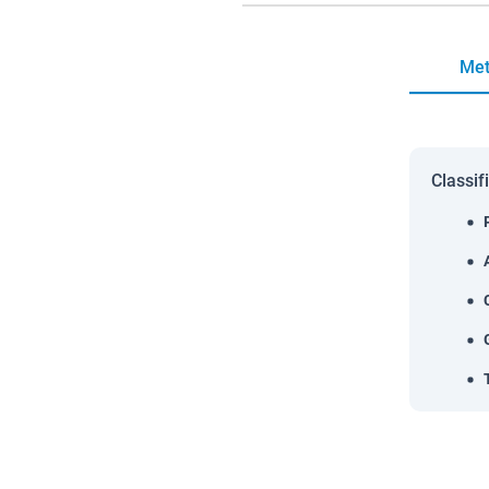
Met
Classif