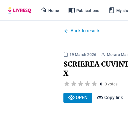
Home
Publications
My she
Back to results
19 March 2026
Moraru Mar
SCRIEREA CUVINT
X
0
0 votes
OPEN
Copy link