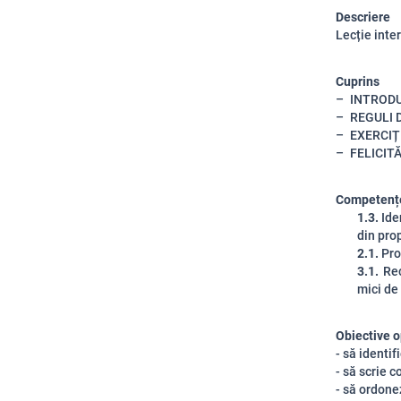
Descriere
Lecție inter
Cuprins
INTROD
REGULI 
EXERCIȚ
FELICITĂ
Competențe
1.
3
.
Ide
din p
r
o
2.1.
Pron
3.1.
Rec
mici de 
Obiective o
- să identi
- să scrie c
- să ordone