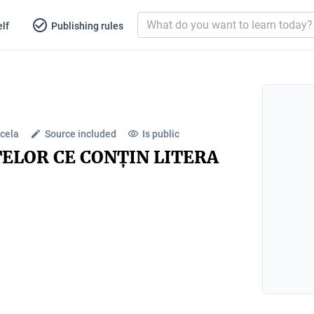
lf
Publishing rules
cela
Source included
Is public
ELOR CE CONȚIN LITERA