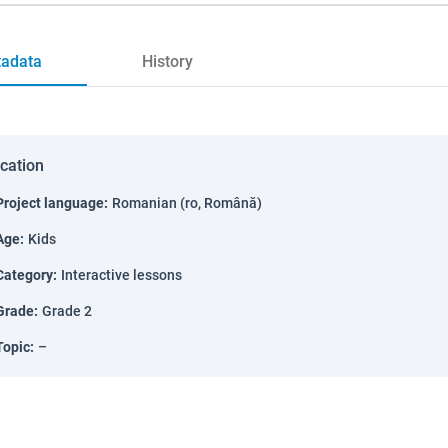
adata
History
ication
Project language
:
Romanian (ro, Română)
Age
:
Kids
Category
:
Interactive lessons
Grade
:
Grade 2
Topic
:
–