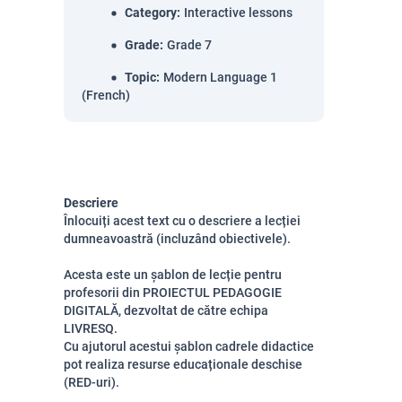
Category
:
Interactive lessons
Grade
:
Grade 7
Topic
:
Modern Language 1
(French)
Descriere
Înlocuiți acest text cu o descriere a lecției
dumneavoastră (incluzând obiectivele).
Acesta este un șablon de lecție pentru
profesorii din PROIECTUL PEDAGOGIE
DIGITALĂ, dezvoltat de către echipa
LIVRESQ.
Cu ajutorul acestui șablon cadrele didactice
pot realiza resurse educaționale deschise
(RED-uri).