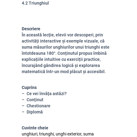
4.2 Triunghiul
Descriere
În această lecție, elevii vor descoperi, prin
activități interactive și exemple vizuale, că
suma măsurilor unghiurilor unui triunghi este
întotdeauna 180°. Conținutul propus îmbină
explicațiile intuitive cu exerciții practice,
încurajând gândirea logică și explorarea
matematică într-un mod plăcut și accesibil.
Cuprins
Ce vei învăța astăzi?
Conținut
Chestionare
Diplomă
Cuvinte cheie
unghiuri, triunghi, unghi exterior, suma