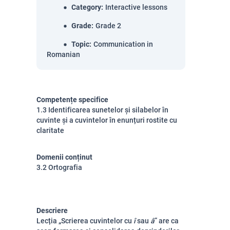
Category
:
Interactive lessons
Grade
:
Grade 2
Topic
:
Communication in
Romanian
Competențe specifice
1.3 Identificarea sunetelor și silabelor în
cuvinte și a cuvintelor în enunțuri rostite cu
claritate
Domenii conținut
3.2 Ortografia
Descriere
Lecția „Scrierea cuvintelor cu
î
sau
â
” are ca