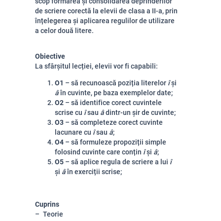
scop formarea și consolidarea deprinderilor
de scriere corectă la elevii de clasa a II-a, prin
înțelegerea și aplicarea regulilor de utilizare
a celor două litere.
Obiective
La sfârșitul lecției, elevii vor fi capabili:
O1
– să recunoască poziția literelor
î
și
â
în cuvinte, pe baza exemplelor date;
O2
– să identifice corect cuvintele
scrise cu
î
sau
â
dintr-un șir de cuvinte;
O3
– să completeze corect cuvinte
lacunare cu
î
sau
â
;
O4
– să formuleze propoziții simple
folosind cuvinte care conțin
î
și
â
;
O5
– să aplice regula de scriere a lui
î
și
â
în exerciții scrise;
Cuprins
Teorie