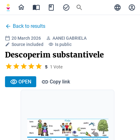
Back to results
20 March 2026
AANEI GABRIELA
Source included
Is public
Descoperim substantivele
5
1 Vote
OPEN
Copy link