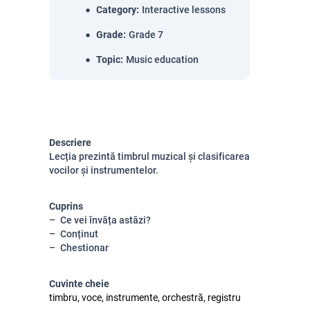
Category
:
Interactive lessons
Grade
:
Grade 7
Topic
:
Music education
Descriere
Lecția prezintă timbrul muzical și clasificarea
vocilor și instrumentelor.
Cuprins
Ce vei învăța astăzi?
Conținut
Chestionar
Cuvinte cheie
timbru, voce, instrumente, orchestră, registru