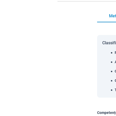
Met
Classif
Competențe