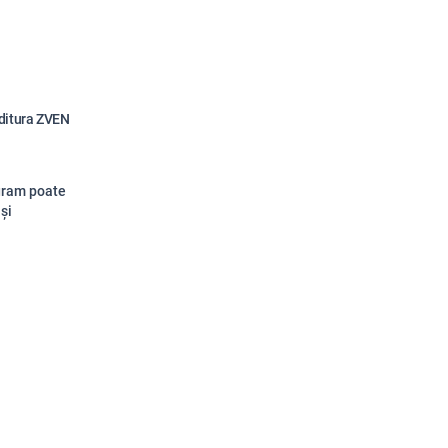
ditura
ZVEN
ogram poate
 și