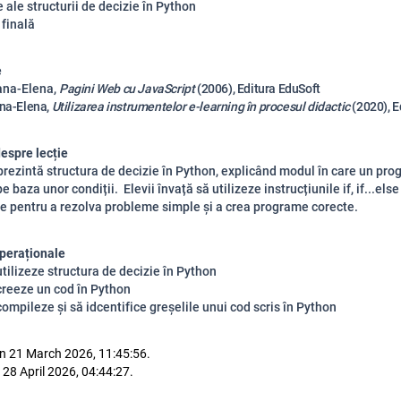
ale structurii de decizie în Python
 finală
e
ana-Elena,
Pagini Web cu JavaScript
(2006), Editura
EduSoft
na-Elena,
Utilizarea instrumentelor e-learning în procesul didactic
(2020), E
despre lecție
prezintă structura de decizie în Python, explicând modul în care un pr
pe baza unor condiții. Elevii învață să utilizeze instrucțiunile if, if...else
.else pentru a rezolva probleme simple și a crea programe corecte.
peraționale
utilizeze structura de decizie în Python
 creeze un cod în Python
compileze și să idcentifice greșelile unui cod scris în Python
n 21 March 2026, 11:45:56.
 28 April 2026, 04:44:27.