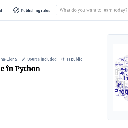
lf
Publishing rules
ana-Elena
Source included
Is public
ie în Python