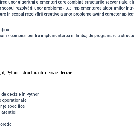
irea unor algoritmi elementari care combină structurile secvențiale, al
în scopul rezolvării unor probleme - 3.3 Implementarea algoritmilor înt
re în scopul rezolvării creative a unor probleme având caracter aplica
nținut
țiuni / comenzi pentru implementarea în limbaj de programare a structu
if, Python, structura de decizie, decizie
 de decizie în Python
e operaționale
țe specifice
 atentiei
oretic