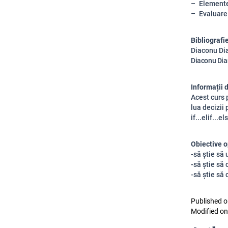
Elemente 
Evaluare
Bibliografi
Diaconu Di
Diaconu Dia
Informații 
Acest curs 
lua decizii 
if...elif..
Obiective o
-să știe să 
-să știe să
-să știe să 
Published o
Modified on