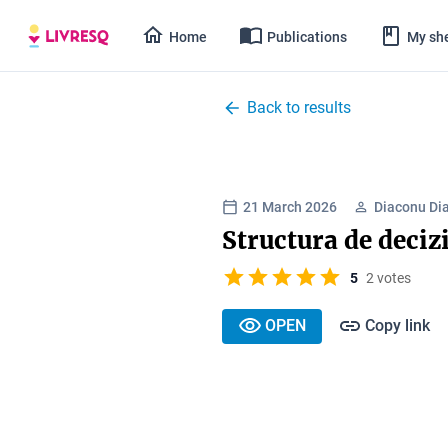
Home
Publications
My she
Back to results
21 March 2026
Diaconu Di
Structura de deciz
5
2 votes
OPEN
Copy link