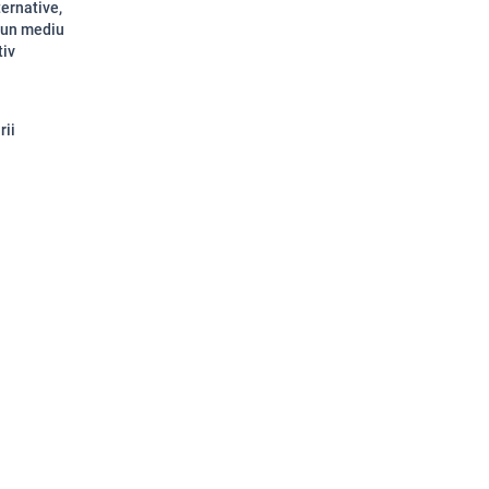
ternative,
r-un mediu
tiv
rii