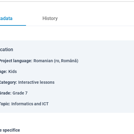
adata
History
ication
Project language
:
Romanian (ro, Română)
Age
:
Kids
Category
:
Interactive lessons
Grade
:
Grade 7
Topic
:
Informatics and ICT
 specifice