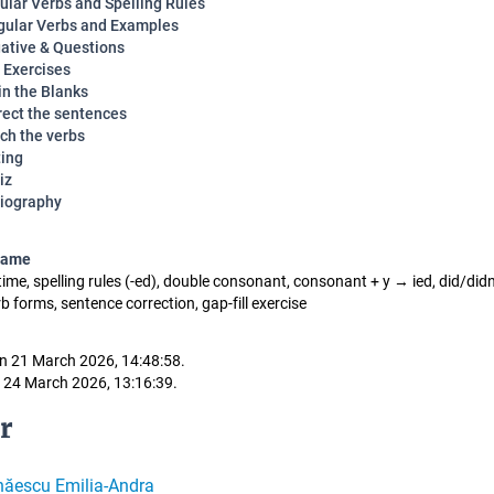
ular Verbs and Spelling Rules
egular Verbs and Examples
ative & Questions
l Exercises
 in the Blanks
rect the sentences
ch the verbs
ting
iz
liography
name
ime, spelling rules (-ed), double consonant, consonant + y → ied, did/didn
rb forms, sentence correction, gap-fill exercise
n 21 March 2026, 14:48:58.
 24 March 2026, 13:16:39.
r
hăescu Emilia-Andra