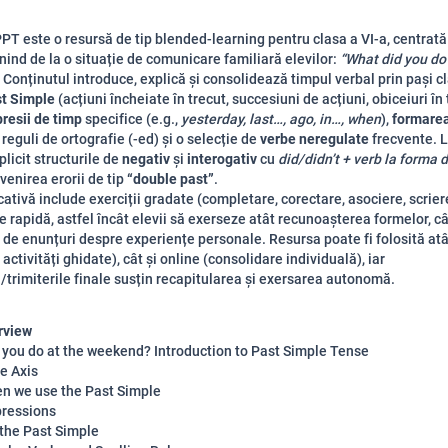
PPT este o resursă de tip blended-learning pentru clasa a VI-a, centrat
rnind de la o situație de comunicare familiară elevilor:
“What did you do 
. Conținutul introduce, explică și consolidează timpul verbal prin pași cl
st Simple
(acțiuni încheiate în trecut, succesiuni de acțiuni, obiceiuri în 
resii de timp
specifice (e.g.,
yesterday, last…, ago, in…, when
),
formarea
reguli de ortografie (-ed) și o selecție de
verbe neregulate
frecvente. L
plicit structurile de
negativ
și
interogativ
cu
did/didn’t + verb la forma 
venirea erorii de tip
“double past”
.
cativă include exerciții gradate (completare, corectare, asociere, scrier
e rapidă, astfel încât elevii să exerseze atât recunoașterea formelor, câ
de enunțuri despre experiențe personale. Resursa poate fi folosită atâ
 activități ghidate), cât și online (consolidare individuală), iar
a/trimiterile finale susțin recapitularea și exersarea autonomă.
rview
 you do at the weekend? Introduction to Past Simple Tense
e Axis
n we use the Past Simple
ressions
the Past Simple