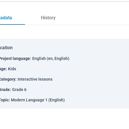
adata
History
ication
Project language
:
English (en, English)
Age
:
Kids
Category
:
Interactive lessons
Grade
:
Grade 6
Topic
:
Modern Language 1 (English)