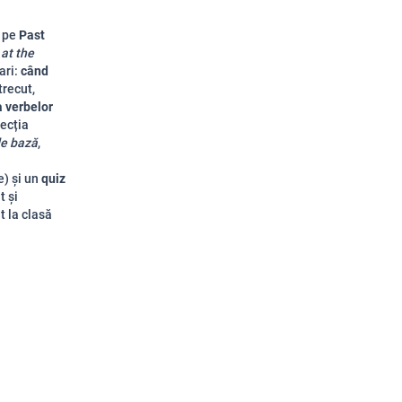
ă pe
Past
at the
ari:
când
trecut,
 verbelor
ecția
de bază
,
e) și un
quiz
t și
t la clasă