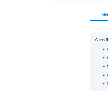
Met
Classif