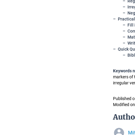
Reg
Irr
Neg
Practica
Fill
Cor
Mat
Wri
Quick Qu
Bib
Keywords 
markers of t
irregular ve
Published o
Modified on
Autho
Mi