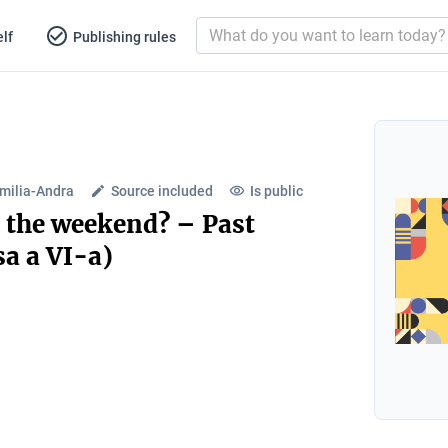
lf
Publishing rules
milia-Andra
Source included
Is public
t the weekend? – Past
a a VI-a)