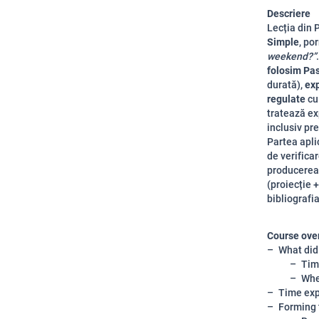
Descriere
Lecția din 
Simple
, po
weekend?”
folosim Pa
durată),
exp
regulate
cu 
tratează ex
inclusiv pre
Partea apli
de verificar
producerea 
(proiecție +
bibliografi
Course ove
What did
Tim
Whe
Time exp
Forming 