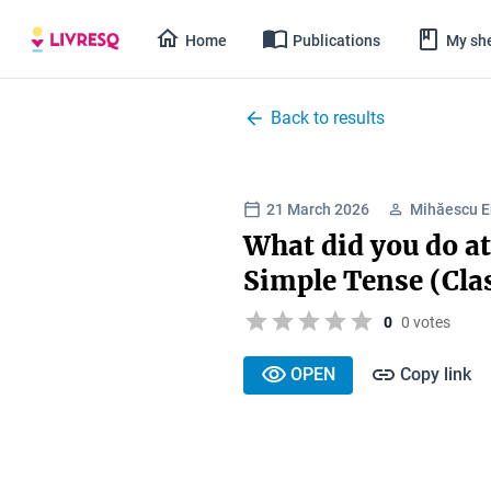
Home
Publications
My she
Back to results
21 March 2026
Mihăescu E
What did you do a
Simple Tense (Clas
0
0 votes
OPEN
Copy link