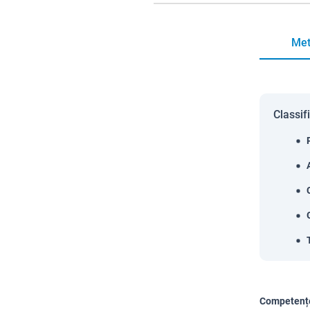
Met
Classif
Competențe