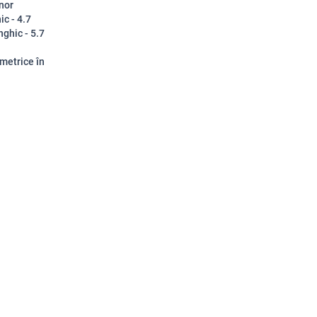
unor
ic - 4.7
nghic - 5.7
 metrice în