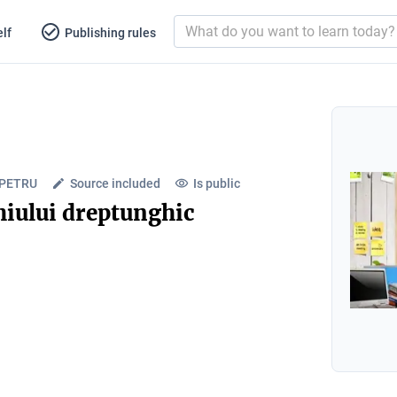
lf
Publishing rules
 PETRU
Source included
Is public
hiului dreptunghic