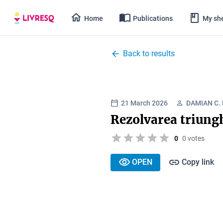
Home
Publications
My she
Back to results
21 March 2026
DAMIAN C.
Rezolvarea triung
0
0 votes
OPEN
Copy link