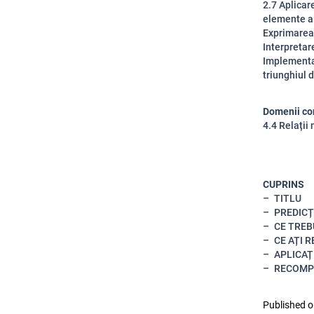
2.7 Aplicar
elemente al
Exprimarea 
Interpretar
Implementar
triunghiul 
Domenii co
4.4 Relații
CUPRINS
TITLU
PREDICȚ
CE TREB
CE AȚI 
APLICAȚI
RECOMP
Published o