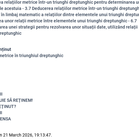
ea relațiilor metrice într-un triunghi dreptunghic pentru determinarea 
e acestuia - 3.7 Deducerea relațiilor metrice într-un triunghi dreptungh
în limbaj matematic a relațiilor dintre elementele unui triunghi dreptu
ea unor relații metrice între elementele unui triunghi dreptunghic - 6.7
ea unei strategii pentru rezolvarea unor situații date, utilizând relații
dreptunghic
nținut
 metrice în triunghiul dreptunghic
II
UIE SĂ REȚINEM!
REȚINUT?
I
ENSA
n 21 March 2026, 19:13:47.