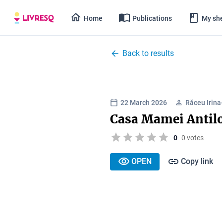
Home
Publications
My she
Back to results
22 March 2026
Răceu Irina
Casa Mamei Antil
0
0 votes
OPEN
Copy link