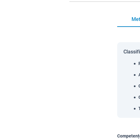
Met
Classif
Competențe