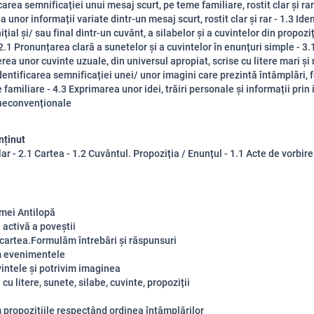
carea semnificației unui mesaj scurt, pe teme familiare, rostit clar și rar
a unor informații variate dintr-un mesaj scurt, rostit clar și rar - 1.3 Ide
ițial și/ sau final dintr-un cuvânt, a silabelor și a cuvintelor din propoziț
- 2.1 Pronunțarea clară a sunetelor și a cuvintelor în enunțuri simple - 3.
ea unor cuvinte uzuale, din universul apropiat, scrise cu litere mari și 
 Identificarea semnificației unei/ unor imagini care prezintă întâmplări,
familiare - 4.3 Exprimarea unor idei, trăiri personale și informații prin
 neconvenționale
nținut
ar - 2.1 Cartea - 1.2 Cuvântul. Propoziția / Enunțul - 1.1 Acte de vorbire
mei Antilopă
 activă a poveștii
cartea.Formulăm întrebări și răspunsuri
 evenimentele
vintele și potrivim imaginea
i cu litere, sunete, silabe, cuvinte, propoziții
propozițiile respectând ordinea întâmplărilor