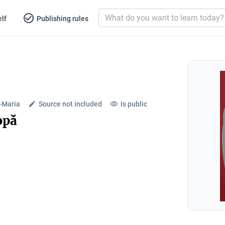
lf
Publishing rules
-Maria
Source not included
Is public
opă