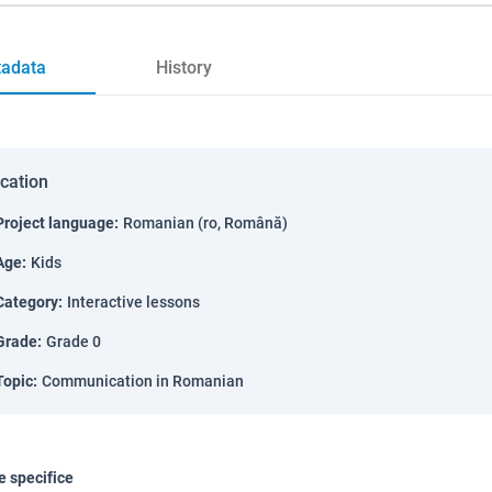
adata
History
ication
Project language
:
Romanian (ro, Română)
Age
:
Kids
Category
:
Interactive lessons
Grade
:
Grade 0
Topic
:
Communication in Romanian
 specifice