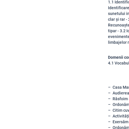
1.1 Identifi
Identificare
sunetului in
clar și rar 
Recunoașter
tipar - 3.2
evenimente 
limbajelor
Domenii co
4.1 Vocabul
Casa Ma
Audierea
Răsfoim 
Ordonăm
Citim cu
Activităț
Exersăm
Ordonăm 