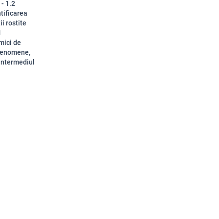
 - 1.2
ntificarea
ii rostite
1
mici de
 fenomene,
 intermediul