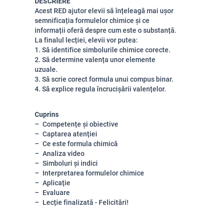
DESCRIERE
Acest RED ajutor elevii să înțeleagă mai ușor
semnificația formulelor chimice și ce
informații oferă despre cum este o substanță.
La finalul lecției, elevii vor putea:
1. Să identifice simbolurile chimice corecte.
2. Să determine valența unor elemente
uzuale.
3. Să scrie corect formula unui compus binar.
4. Să explice regula încrucișării valențelor.
Cuprins
Competențe și obiective
Captarea atenției
Ce este formula chimică
Analiza video
Simboluri și indici
Interpretarea formulelor chimice
Aplicație
Evaluare
Lecție finalizată - Felicitări!