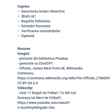
Cuprins
Descrierea lecției.Obiective
Știați că?
Regulile fotbalului
Întrebări frecvente
Verificarea cunoștințelor
Diplomă
Resurse
Imagini:
- preluate din biblioteca Pixabay
- generate cu ChatGPT
- Offside, James West from UK, Wikimedia
Commons,
https://commons.wikimedia.org/wiki/File:Offside_(708085
CC BY-SA 2.0
Videoclip:
-
Cele 17 Reguli de Fotbal | Tu Stii Cat
Dureaza Un Meci de Fotbal?,
https://www.youtube.com/watch?
v=6onPmyWrhgs&t=36s