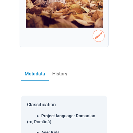
Metadata
History
Classification
Project language
:
Romanian
(ro, Română)
Age
:
Kids