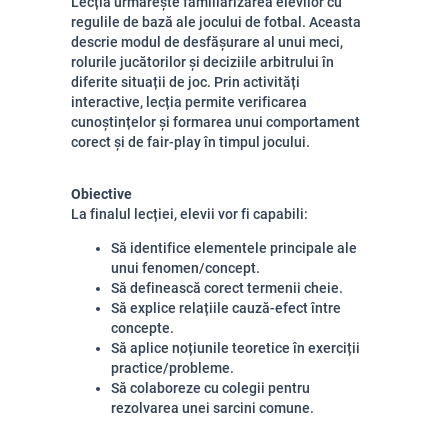
Lecția urmărește familiarizarea elevilor cu
regulile de bază ale jocului de fotbal. Aceasta
descrie modul de desfășurare al unui meci,
rolurile jucătorilor și deciziile arbitrului în
diferite situații de joc. Prin activități
interactive, lecția permite verificarea
cunoștințelor și formarea unui comportament
corect și de fair-play în timpul jocului.
Obiective
La finalul lecției, elevii vor fi capabili:
Să identifice elementele principale ale
unui fenomen/concept.
Să definească corect termenii cheie.
Să explice relațiile cauză-efect între
concepte.
Să aplice noțiunile teoretice în exerciții
practice/probleme.
Să colaboreze cu colegii pentru
rezolvarea unei sarcini comune.