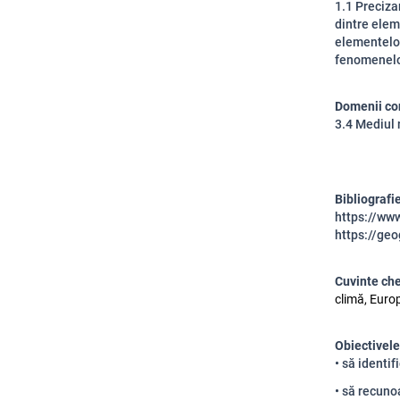
1.1 Precizar
dintre elem
elementelor
fenomenelor
Domenii co
3.4 Mediul 
Bibliografi
https://w
https://ge
Cuvinte ch
climă, Euro
Obiectivele
• să identif
• să recuno