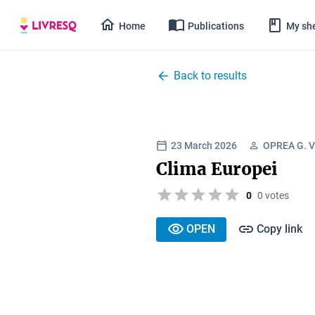
Home
Publications
My she
Back to results
23 March 2026
OPREA G. 
Clima Europei
0
0 votes
OPEN
Copy link