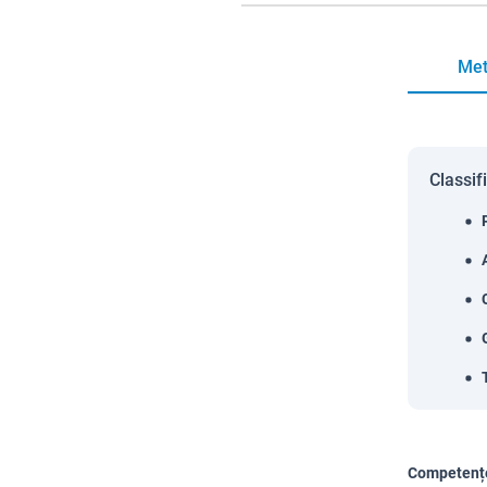
Met
Classif
Competențe