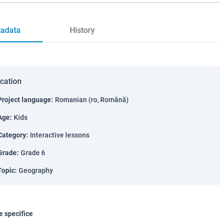
adata
History
ication
Project language
:
Romanian (ro, Română)
Age
:
Kids
Category
:
Interactive lessons
Grade
:
Grade 6
Topic
:
Geography
 specifice