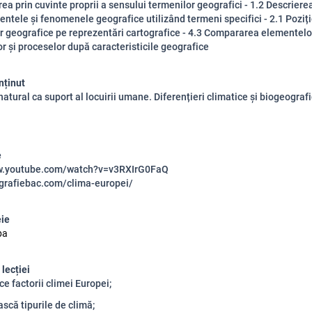
ea prin cuvinte proprii a sensului termenilor geografici - 1.2 Descrierea
entele și fenomenele geografice utilizând termeni specifici - 2.1 Poziț
 geografice pe reprezentări cartografice - 4.3 Compararea elementelo
 și proceselor după caracteristicile geografice
nținut
natural ca suport al locuirii umane. Diferențieri climatice și biogeograf
e
ww.youtube.com/watch?v=v3RXIrG0FaQ
ografiebac.com/clima-europei/
eie
pa
 lecției
ice factorii climei Europei;
ască tipurile de climă;