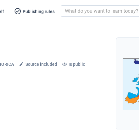
lf
Publishing rules
VIORICA
Source included
Is public