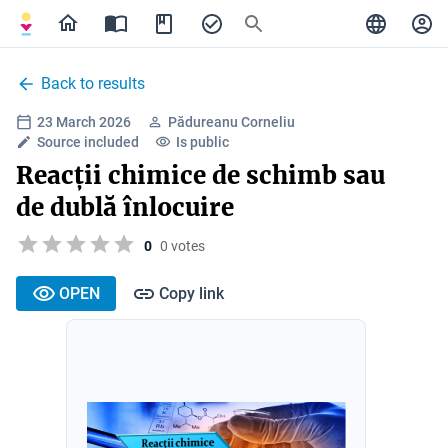
Back to results
23 March 2026
Pădureanu Corneliu
Source included
Is public
Reacții chimice de schimb sau
de dublă înlocuire
0
0 votes
OPEN
Copy link