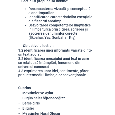
Lecția își propune să îmbine:
Recunoașterea vizuală și conceptuală
a anotimpurilor.
Identificarea caracteristicilor esențiale
ale fiecărui anotimp.
Dezvoltarea competențelor lingvistice
în limba turcă prin citirea, scrierea și
asocierea denumirilor corecte
(İlkbahar, Yaz, Sonbahar, Kış).
Obiectivele lecției:
1.2 identificarea unor informaţii variate dintr-
un text audiat
3.2 identificarea mesajului unui text în care
se relatează întâmplări, fenomene din
universul cunoscut
4.3 exprimarea unor idei, sentimente, păreri
prin intermediul limbajelor convenţionale
Cuprins
Mevsimler ve Aylar
Bugün neler öğreneceğiz?
Derse giriş
Bilgiler
Mevsimler Nasıl Oluşur