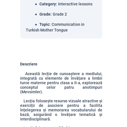
Category
:
Interactive lessons
Grade
:
Grade 2
Topic
:
Communication in
Turkish Mother Tongue
Descriere
Această lecție de cunoaștere a mediului,
integrată cu elemente de învățare a limbii
turce materne pentru clasa a II-a, explorează
conceptul celor patru anotimpuri
(Mevsimler).
Lecția folosește resurse vizuale atractive și
exerciții de asociere pentru a facilita
înțelegerea și memorarea vocabularului de
bază, asigurând o învățare tematică și
interdisciplinară.