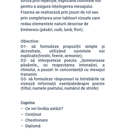
strofă prin repetiție, explicând cuvintele noi
pentru a asigura înțelegerea mesajului.
Fixarea se realizează prin jocuri de rol sau
prin completarea unor tablouri vizuale care
redau elementele naturii descrise de
Eminescu (păsări, cuib, lună, flori).
Obiective:
O1- să formuleze propoziții simple şi
dezvoltate, utilizând cuvintele noi
explicate(trestii, feerie, armonie);
O2- să interpreteze poezia ,,Somnoroase
păsărele,, cu respectarea intonației, a
ritmului, a pauzei în concordanță cu mesajul
transmis
O3- să formuleze răspunsuri la întrebările ce
vizează informaţii esenţialedespre poezie
(titlul, numele poetului, numărul de strofe)
Cuprins
Ce vei învăța astăzi?
Conținut
Chestionare
Diplomă