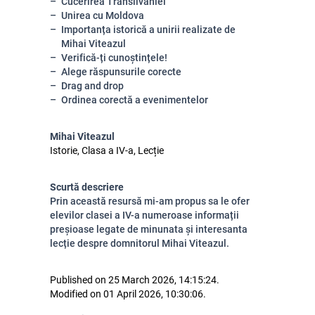
Cucerirea Transilvaniei
Unirea cu Moldova
Importanța istorică a unirii realizate de
Mihai Viteazul
Verifică-ți cunoștințele!
Alege răspunsurile corecte
Drag and drop
Ordinea corectă a evenimentelor
Mihai Viteazul
Istorie, Clasa a IV-a, Lecție
Scurtă descriere
Prin această resursă mi-am propus sa le ofer
elevilor clasei a IV-a numeroase informații
preșioase legate de minunata și interesanta
lecție despre domnitorul Mihai Viteazul.
Published on 25 March 2026, 14:15:24.
Modified on 01 April 2026, 10:30:06.