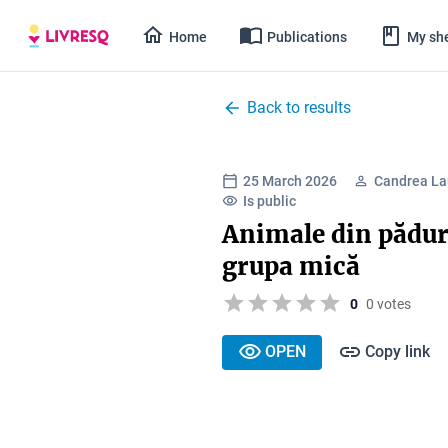
Home
Publications
My she
Back to results
25 March 2026
Candrea La
Is public
Animale din pădur
grupa mică
0
0 votes
OPEN
Copy link