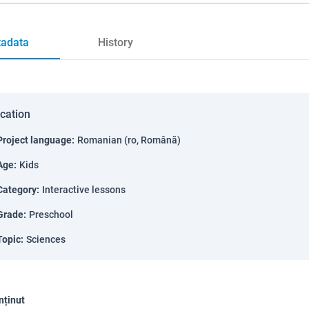
adata
History
ication
Project language
:
Romanian (ro, Română)
Age
:
Kids
Category
:
Interactive lessons
Grade
:
Preschool
Topic
:
Sciences
nținut