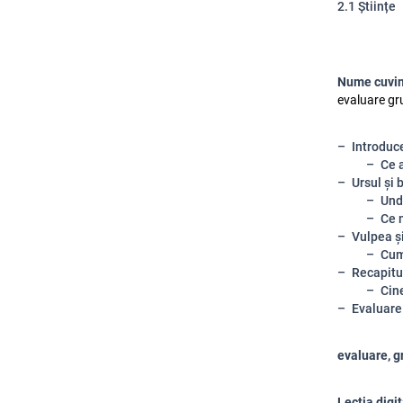
2.1 Științe
Nume cuvin
evaluare gru
Introduc
Ce 
Ursul și 
Und
Ce 
Vulpea și
Cum
Recapitul
Cine
Evaluare
evaluare, g
Lecția digi