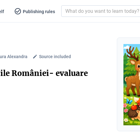
lf
Publishing rules
ura Alexandra
Source included
ile României- evaluare