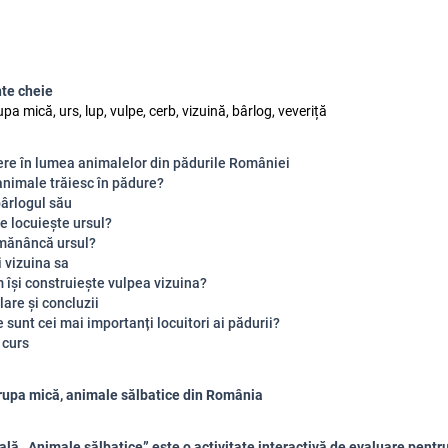
te cheie
pa mică, urs, lup, vulpe, cerb, vizuină, bârlog, veveriță
ere în lumea animalelor din pădurile României
animale trăiesc în pădure?
bârlogul său
e locuiește ursul?
mănâncă ursul?
 vizuina sa
 își construiește vulpea vizuina?
are și concluzii
 sunt cei mai importanți locuitori ai pădurii?
 curs
rupa mică, animale sălbatice din România
tală „Animale sălbatice” este o activitate interactivă de evaluare pentr