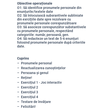
Obiective operaționale
O1: Să identifice pronumele personale din
enunțurile/textele date
O2: Să înlocuiască subsrantivele subliniate
din exrcițiile date spre rezolvare cu
pronumele personale corespunzătoare
O3: Să asocieze corespunzător substantivele
cu pronumele personale, respectând
categoriile: număr, persoană, gen.
O4: Să redacteze un text de 5-6 enunțuri
folosind pronumele personale după criteriile
date.
Cuprins
Pronumele personal
Reactualizarea cunoștințelor
Persoana și genul
Reține!
Exercițiul 1 - Joc interactiv
Exercițiul 2
Exercițiul 3
Exercițiul 4
Testare de învățare
Felicitări!