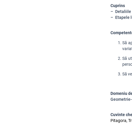
Cuprins
Detaliile
Etapele l
Competent
Să ap
varia
Să ut
perso
Să ve
Domeniu de
Geometrie-
Cuvinte ch
Pitagora, Tr