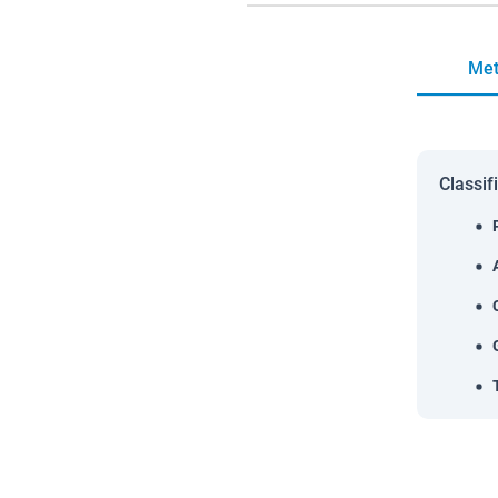
Met
Classif