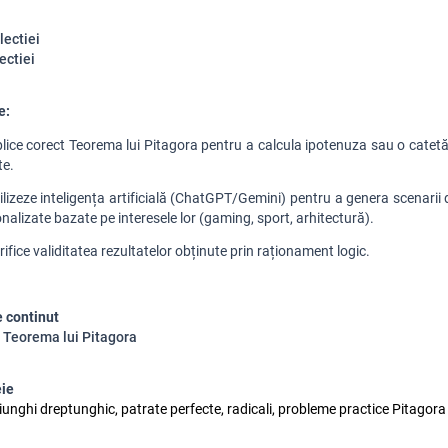
 lectiei
ectiei
e:
lice corect Teorema lui Pitagora pentru a calcula ipotenuza sau o catetă
te.
ilizeze inteligența artificială (ChatGPT/Gemini) pentru a genera scenarii
nalizate bazate pe interesele lor (gaming, sport, arhitectură).
rifice validitatea rezultatelor obținute prin raționament logic.
 continut
 Teorema lui Pitagora
eie
iunghi dreptunghic, patrate perfecte, radicali, probleme practice Pitagora