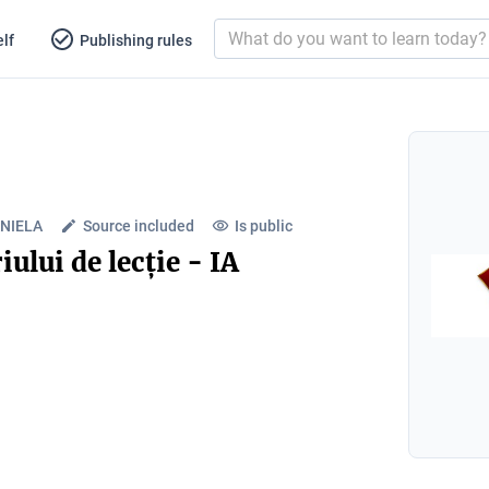
lf
Publishing rules
NIELA
Source included
Is public
ului de lecție - IA