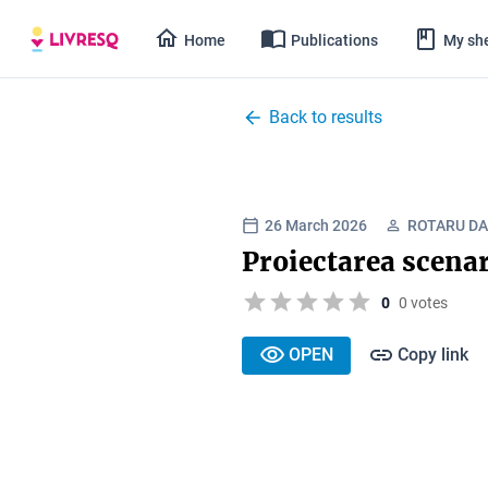
Home
Publications
My she
Back to results
26 March 2026
ROTARU DA
Proiectarea scenari
0
0 votes
OPEN
Copy link