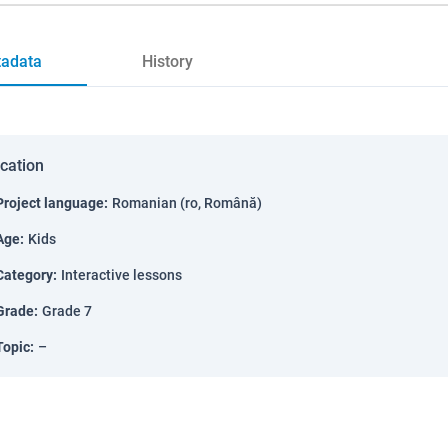
adata
History
ication
Project language
:
Romanian (ro, Română)
Age
:
Kids
Category
:
Interactive lessons
Grade
:
Grade 7
Topic
:
–