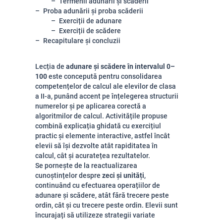
Termenii adunării și scăderii
Proba adunării și proba scăderii
Exerciții de adunare
Exerciții de scădere
Recapitulare și concluzii
Lecția de
adunare și scădere în intervalul 0–
100
este concepută pentru consolidarea
competențelor de calcul ale elevilor de clasa
a II-a, punând accent pe înțelegerea structurii
numerelor și pe aplicarea corectă a
algoritmilor de calcul. Activitățile propuse
combină explicația ghidată cu exercițiul
practic și elemente interactive, astfel încât
elevii să își dezvolte atât rapiditatea în
calcul, cât și acuratețea rezultatelor.
Se pornește de la reactualizarea
cunoștințelor despre
zeci și unități
,
continuând cu efectuarea operațiilor de
adunare și scădere, atât fără trecere peste
ordin, cât și cu trecere peste ordin. Elevii sunt
încurajați să utilizeze strategii variate