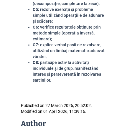
(decompoziție, completare la zece);
O5:
rezolve exerciții și probleme
simple utilizând operațiile de adunare
și scădere;
O6:
verifice rezultatele obținute prin
metode simple (operația inversă,
estimare);
O7:
explice verbal pașii de rezolvare,
utilizând un limbaj matematic adecvat
vârstei;
O8:
participe activ la activități
individuale și de grup, manifestând
interes și perseverență în rezolvarea
sarcinilor.
Published on 27 March 2026, 20:52:02.
Modified on 01 April 2026, 11:39:16.
Author