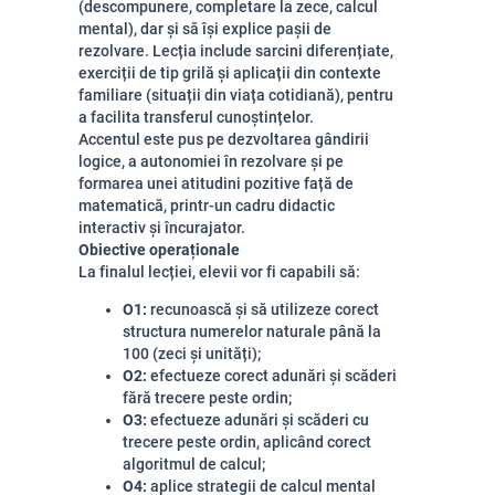
(descompunere, completare la zece, calcul
mental), dar și să își explice pașii de
rezolvare. Lecția include sarcini diferențiate,
exerciții de tip grilă și aplicații din contexte
familiare (situații din viața cotidiană), pentru
a facilita transferul cunoștințelor.
Accentul este pus pe dezvoltarea gândirii
logice, a autonomiei în rezolvare și pe
formarea unei atitudini pozitive față de
matematică, printr-un cadru didactic
interactiv și încurajator.
Obiective operaționale
La finalul lecției, elevii vor fi capabili să:
O1:
recunoască și să utilizeze corect
structura numerelor naturale până la
100 (zeci și unități);
O2:
efectueze corect adunări și scăderi
fără trecere peste ordin;
O3:
efectueze adunări și scăderi cu
trecere peste ordin, aplicând corect
algoritmul de calcul;
O4:
aplice strategii de calcul mental