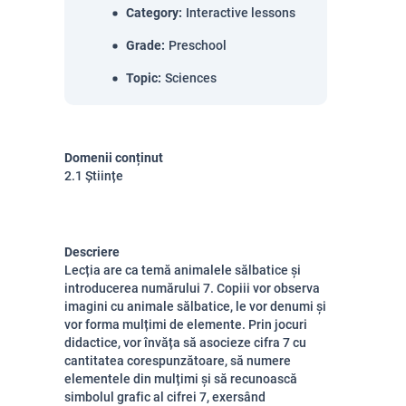
Category
:
Interactive lessons
Grade
:
Preschool
Topic
:
Sciences
Domenii conținut
2.1 Științe
Descriere
Lecția are ca temă animalele sălbatice și
introducerea numărului 7. Copiii vor observa
imagini cu animale sălbatice, le vor denumi și
vor forma mulțimi de elemente. Prin jocuri
didactice, vor învăța să asocieze cifra 7 cu
cantitatea corespunzătoare, să numere
elementele din mulțimi și să recunoască
simbolul grafic al cifrei 7, exersând