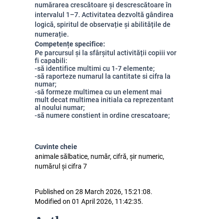
numărarea crescătoare și descrescătoare în
intervalul 1–7. Activitatea dezvoltă gândirea
logică, spiritul de observație și abilitățile de
numerație.
Competențe specifice:
Pe parcursul și la sfârșitul activității copiii vor
fi capabili:
-să identifice multimi cu 1-7 elemente;
-să raporteze numarul la cantitate si cifra la
numar;
-să formeze multimea cu un element mai
mult decat multimea initiala ca reprezentant
al noului numar;
-să numere constient in ordine crescatoare;
Cuvinte cheie
animale sălbatice, număr, cifră, șir numeric,
numărul și cifra 7
Published on 28 March 2026, 15:21:08.
Modified on 01 April 2026, 11:42:35.