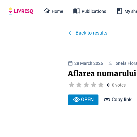
Home
Publications
My she
Back to results
28 March 2026
Ionela Flor
Aflarea numarului
0
0 votes
OPEN
Copy link