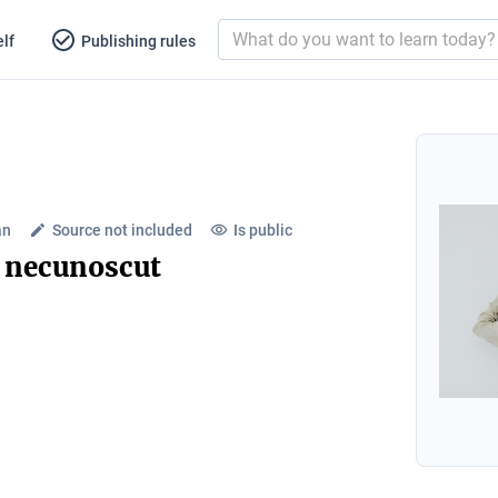
lf
Publishing rules
an
Source not included
Is public
 necunoscut