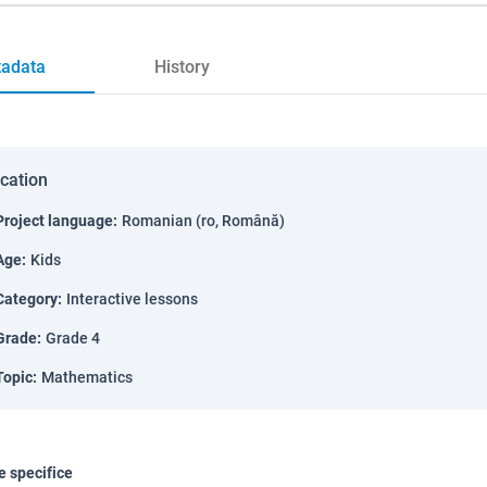
adata
History
ication
Project language
:
Romanian (ro, Română)
Age
:
Kids
Category
:
Interactive lessons
Grade
:
Grade 4
Topic
:
Mathematics
 specifice