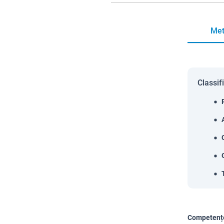
Met
Classif
Competențe