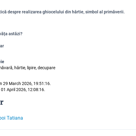
tică despre realizarea ghiocelului din hârtie, simbol al primăverii.
văța astăzi?
ar
eie
măvară, hârtie, lipire, decupare
n 29 March 2026, 19:51:16.
 01 April 2026, 12:08:16.
r
oi Tatiana