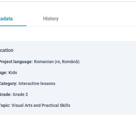
adata
History
ication
Project language
:
Romanian (ro, Română)
Age
:
Kids
Category
:
Interactive lessons
Grade
:
Grade 2
Topic
:
Visual Arts and Practical Skills