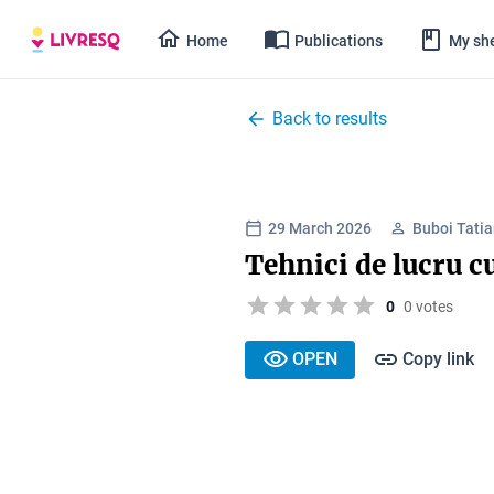
Home
Publications
My she
Back to results
29 March 2026
Buboi Tati
Tehnici de lucru c
0
0 votes
OPEN
Copy link