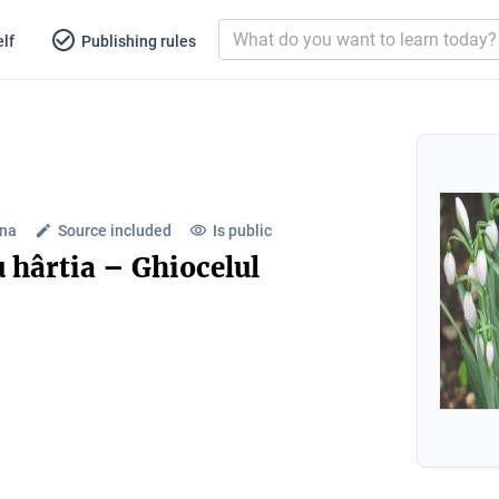
lf
Publishing rules
ana
Source included
Is public
u hârtia – Ghiocelul