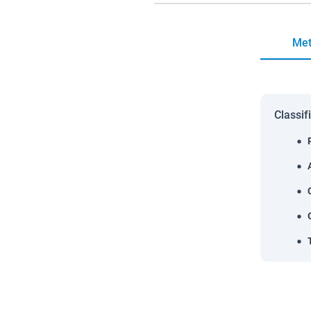
Met
Classif