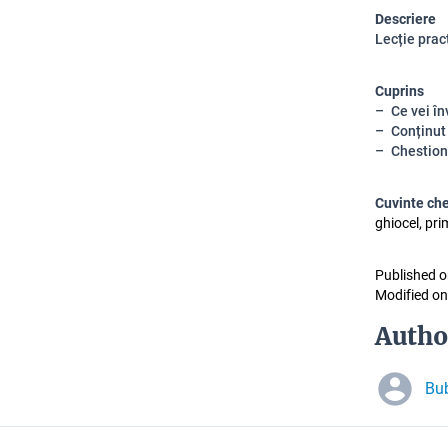
Descriere
Lecție prac
Cuprins
Ce vei în
Conținut
Chestion
Cuvinte ch
ghiocel, pri
Published o
Modified on
Autho
Bub