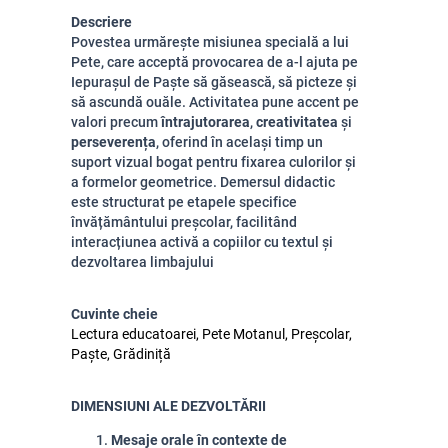
Descriere
Povestea urmărește misiunea specială a lui
Pete, care acceptă provocarea de a-l ajuta pe
Iepurașul de Paște să găsească, să picteze și
să ascundă ouăle. Activitatea pune accent pe
valori precum
întrajutorarea
,
creativitatea
și
perseverența
, oferind în același timp un
suport vizual bogat pentru fixarea culorilor și
a formelor geometrice. Demersul didactic
este structurat pe etapele specifice
învățământului preșcolar, facilitând
interacțiunea activă a copiilor cu textul și
dezvoltarea limbajului
Cuvinte cheie
Lectura educatoarei, Pete Motanul, Preșcolar,
Paște, Grădiniță
DIMENSIUNI ALE DEZVOLTĂRII
Mesaje orale în contexte de