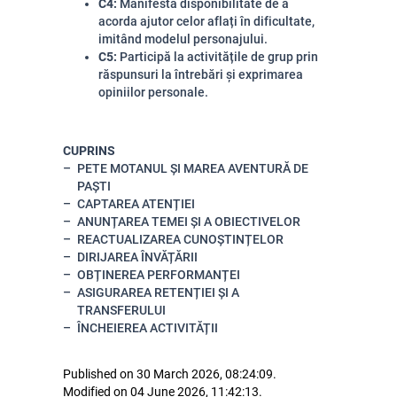
C4:
Manifestă disponibilitate de a
acorda ajutor celor aflați în dificultate,
imitând modelul personajului.
C5:
Participă la activitățile de grup prin
răspunsuri la întrebări și exprimarea
opiniilor personale.
CUPRINS
PETE MOTANUL ȘI MAREA AVENTURĂ DE
PAȘTI
CAPTAREA ATENȚIEI
ANUNȚAREA TEMEI ȘI A OBIECTIVELOR
REACTUALIZAREA CUNOȘTINȚELOR
DIRIJAREA ÎNVĂȚĂRII
OBȚINEREA PERFORMANȚEI
ASIGURAREA RETENȚIEI ȘI A
TRANSFERULUI
ÎNCHEIEREA ACTIVITĂȚII
Published on 30 March 2026, 08:24:09.
Modified on 04 June 2026, 11:42:13.