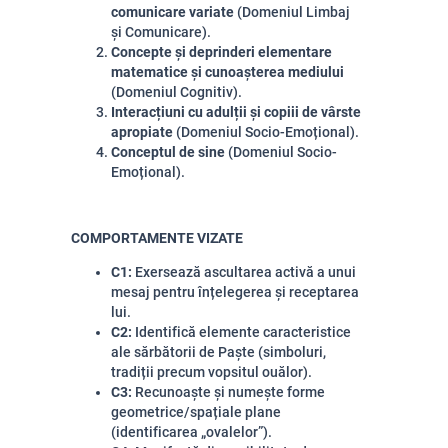
comunicare variate
(Domeniul Limbaj
și Comunicare).
Concepte și deprinderi elementare
matematice și cunoașterea mediului
(Domeniul Cognitiv).
Interacțiuni cu adulții și copiii de vârste
apropiate
(Domeniul Socio-Emoțional).
Conceptul de sine
(Domeniul Socio-
Emoțional).
COMPORTAMENTE VIZATE
C1:
Exersează ascultarea activă a unui
mesaj pentru înțelegerea și receptarea
lui.
C2:
Identifică elemente caracteristice
ale sărbătorii de Paște (simboluri,
tradiții precum vopsitul ouălor).
C3:
Recunoaște și numește forme
geometrice/spațiale plane
(identificarea „ovalelor”).