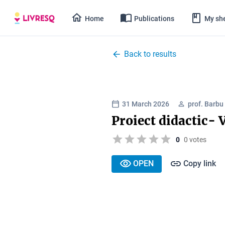
Home
Publications
My she
Back to results
31 March 2026
prof. Barbu
Proiect didactic-
0
0 votes
OPEN
Copy link