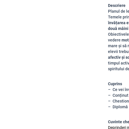
Descriere
Planul de l
Temele prin
învățarea 
două mâini 
Obiectivele
vedere
mot
mare și să 
elevii trebu
afectiv și s
timpul activ
spiritului d
Cuprins
Ce vei în
Conținut
Chestion
Diplomă
Cuvinte ch
Deprinderi m