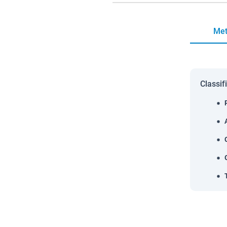
Met
Classif