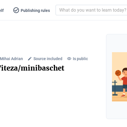
lf
Publishing rules
 Mihai Adrian
Source included
Is public
 Viteza/minibaschet