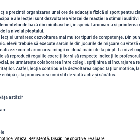
ecție prezintă organizarea unei ore de
educație fizică și sport pentru cl
cipale ale lecției sunt
dezvoltarea vitezei de reacție la stimuli auditivi
elementelor de bază din minibaschet
, în special
aruncarea și prinderea 
de la nivelul pieptului
.
 lecției urmăresc dezvoltarea mai multor tipuri de competențe. Din pun
ric
, elevii trebuie să execute sarcinile din jocurile de mișcare cu viteză
realizeze corect aruncarea mingii cu două mâini de la piept. La nivel
co
ie să reproducă regulile exercițiilor și să respecte indicațiile profesoru
ocial
, se urmărește colaborarea între colegi, sprijinirea și încurajarea r
ităților. Astfel, lecția contribuie la dezvoltarea capacităților motrice, 
e echipă și la promovarea unui stil de viață activ și sănătos.
văța astăzi?
are
eie
otrice, Viteza, Rezistență, Discipline sportive, Evaluare