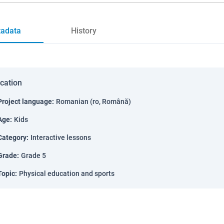
adata
History
ication
Project language
:
Romanian (ro, Română)
Age
:
Kids
Category
:
Interactive lessons
Grade
:
Grade 5
Topic
:
Physical education and sports