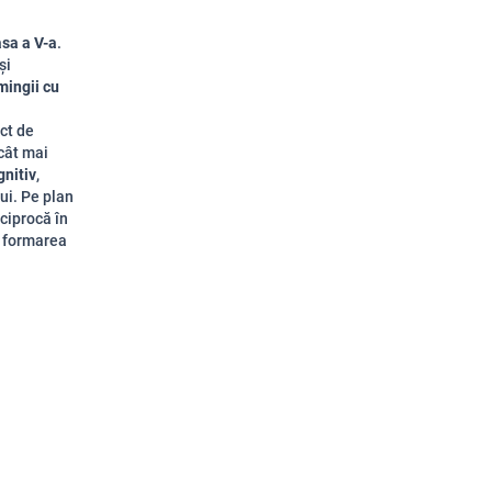
asa a V-a
.
și
mingii cu
ct de
 cât mai
gnitiv
,
lui. Pe plan
eciprocă în
la formarea