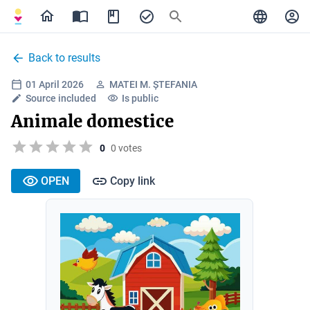
Back to results
01 April 2026
MATEI M. ȘTEFANIA
Source included
Is public
Animale domestice
0
0 votes
OPEN
Copy link