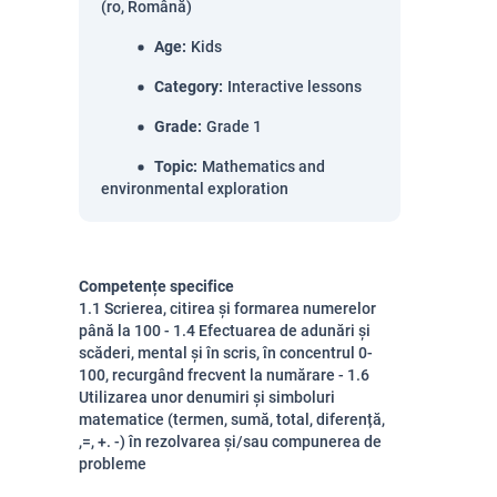
(ro, Română)
Age
:
Kids
Category
:
Interactive lessons
Grade
:
Grade 1
Topic
:
Mathematics and
environmental exploration
Competențe specifice
1.1 Scrierea, citirea și formarea numerelor
până la 100 - 1.4 Efectuarea de adunări și
scăderi, mental și în scris, în concentrul 0-
100, recurgând frecvent la numărare - 1.6
Utilizarea unor denumiri și simboluri
matematice (termen, sumă, total, diferență,
,=, +. -) în rezolvarea și/sau compunerea de
probleme