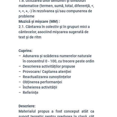
1.6. Utilizarea unor denumiri şi simboluri
matematice (termen, sumă, total, diferenţă, <,
>, =, +, -) în rezolvarea şi/sau compunerea de
probleme
Muzică și mișcare (MM) :
2.1. Cântarea în colectiv şi în grupuri mici a
cântecelor, asociind mişcarea sugerată de
text şi de ritm
Cuprins:
Adunarea și scăderea numerelor naturale
în concentrul 0 - 100, cu trecere peste ordin
Descrierea activităților propuse
Provocare/ Captarea atenției
Reactualizarea cunoștințelor
Obținerea performanței
Încheierea activității
Referințe
Descriere:
Materialul propus a fost conceput atât ca
suport teoretic pentru predarea la clasă, cât