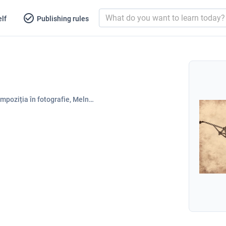
lf
Publishing rules
mpoziția în fotografie, Meln…