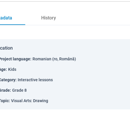
adata
History
ication
Project language
:
Romanian (ro, Română)
Age
:
Kids
Category
:
Interactive lessons
Grade
:
Grade 8
Topic
:
Visual Arts: Drawing