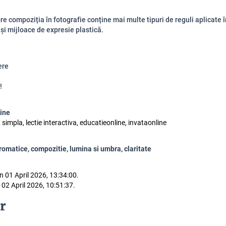
re compoziția în fotografie conține mai multe tipuri de reguli aplicate î
și mijloace de expresie plastică.
ere
!
line
, simpla, lectie interactiva, educatieonline, invataonline
romatice, compozitie, lumina si umbra, claritate
n 01 April 2026, 13:34:00.
 02 April 2026, 10:51:37.
r