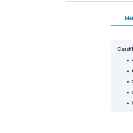
Met
Classif