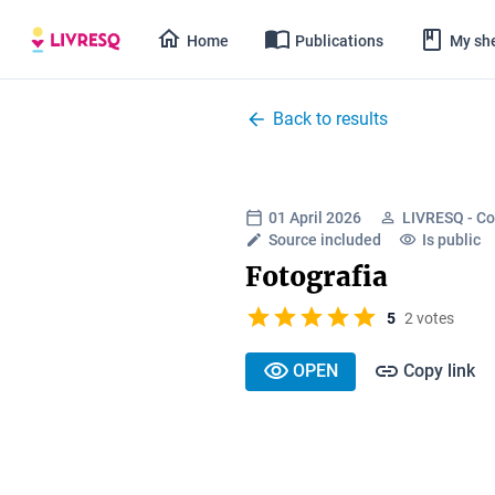
Home
Publications
My she
Back to results
01 April 2026
LIVRESQ - Co
Source included
Is public
Fotografia
5
2 votes
OPEN
Copy link