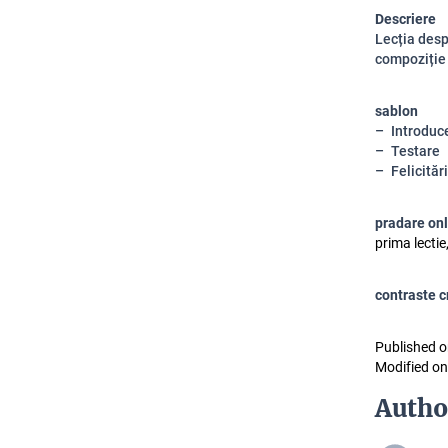
Descriere
Lecția desp
compoziție 
sablon
Introduc
Testare
Felicitări
pradare on
prima lectie
contraste c
Published o
Modified on
Autho