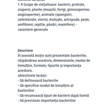
1.9 Grupe de viețuitoare: bacterii, protiste,
ciuperci, plante (mușchi, ferigi, gimnosperme,
angiosperme), animale (spongieri,
celenterate, viermi, moluște, artropode, pești,
amfibieni, reptile, păsări, mamifere) -
caractere generale
Descriere
În această lecție sunt prezentate bacteriile,
răspândirea acestora, dimensiunile, modul de
înmulțire, formele, tipurile și importanța
acestora.
obiectivele lecției:
- Să definească bacteriile
- Să specifice modul de înmulțire al
bacteriilor
- Să recunoască tipuri de bacterii după formă
- Să precizeze importanța bacteriilor