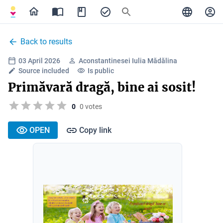
Back to results
03 April 2026
Aconstantinesei Iulia Mădălina
Source included
Is public
Primăvară dragă, bine ai sosit!
0
0 votes
OPEN
Copy link