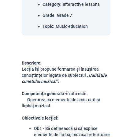
Category
:
Interactive lessons
Grade
:
Grade 7
Topic
:
Music education
Descriere
Lecția își propune formarea și însușirea
cunoștințelor legate de subiectul
„
Calitățile
sunetului muzical”
.
Competența generală
vizată este:
Operarea cu elemente de scris-citit și
limbaj muzical
Obiectivele lecției:
Ob1 - Să definească și să explice
elemente de limbaj muzical referitoare