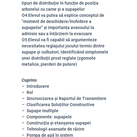
tipuri de distribuție în funcție de poziția
arborelui cu came și a supapelor
O4 Elevul va putea să explice conceptul de
"moment de deschidere/închidere a
supapelor" și importanța avansului la
admisie sau a întârzierii la evacuare
O5 Elevul va fi capabil să argumenteze
necesitatea reglajului jocului termic dintre
supape și culbutori, identificând simptomele
unei distribuții prost reglate (zgomote
metalice, pierderi de putere)
Cuprins
Introducere
Rol
Sincronizarea și Raportul de Transmitere
Clasificarea Soluțiilor Constructive
Supape multiple
Componente: supapele
Construcția și etanșarea supapei
Tehnologii avansate de răcire
Pompa de apă în sistem