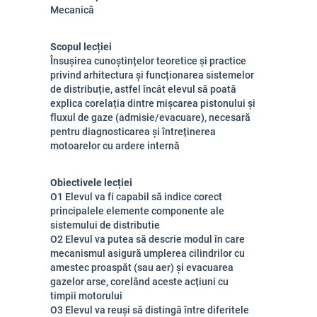
Mecanică
Scopul lecției
Însușirea cunoștințelor teoretice și practice
privind arhitectura și funcționarea sistemelor
de distribuție, astfel încât elevul să poată
explica corelația dintre mișcarea pistonului și
fluxul de gaze (admisie/evacuare), necesară
pentru diagnosticarea și întreținerea
motoarelor cu ardere internă
Obiectivele lecției
O1 Elevul va fi capabil să indice corect
principalele elemente componente ale
sistemului de distributie
O2 Elevul va putea să descrie modul în care
mecanismul asigură umplerea cilindrilor cu
amestec proaspăt (sau aer) și evacuarea
gazelor arse, corelând aceste acțiuni cu
timpii motorului
O3 Elevul va reuși să distingă între diferitele