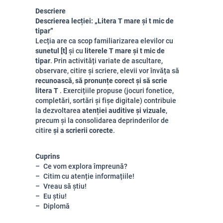
Descriere
Descrierea lecției: „Litera T mare și t mic de
tipar”
Lecția are ca scop familiarizarea elevilor cu
sunetul [t]
și cu
literele T mare și t mic de
tipar
. Prin activități variate de ascultare,
observare, citire și scriere, elevii vor învăța să
recunoască, să pronunțe corect și să scrie
litera T
. Exercițiile propuse (jocuri fonetice,
completări, sortări și fișe digitale) contribuie
la dezvoltarea
atenției auditive și vizuale
,
precum și la consolidarea deprinderilor de
citire
și a scrierii corecte
.
Cuprins
Ce vom explora împreună?
Citim cu atenție informațiile!
Vreau să știu!
Eu știu!
Diplomă