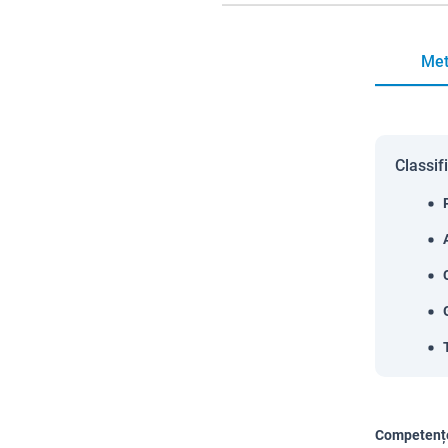
Met
Classif
Competențe