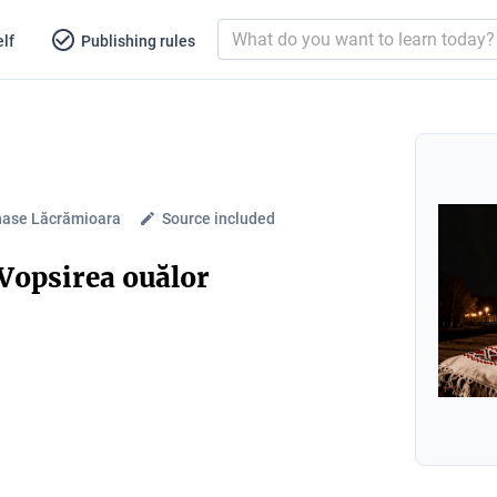
lf
Publishing rules
nase Lăcrămioara
Source included
 Vopsirea ouălor