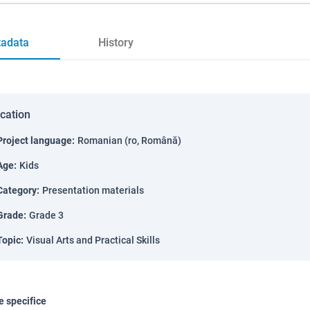
adata
History
ication
Project language
:
Romanian (ro, Română)
Age
:
Kids
Category
:
Presentation materials
Grade
:
Grade 3
Topic
:
Visual Arts and Practical Skills
 specifice