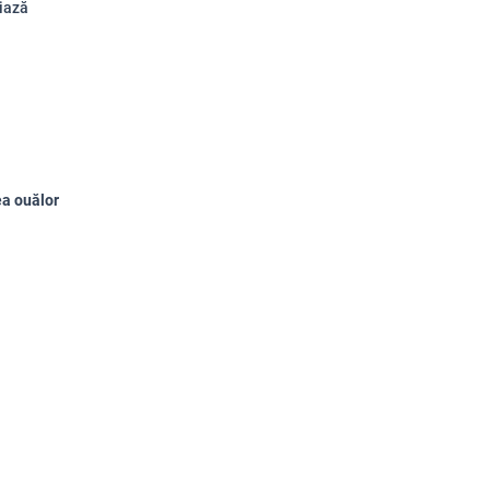
ciază
ea ouălor