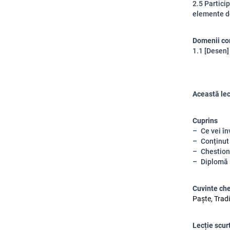
2.5 Particip
elemente de
Domenii co
1.1 [Desen]
Această lec
Cuprins
Ce vei în
Conținut
Chestion
Diplomă
Cuvinte ch
Paște, Tradi
Lecție scurt