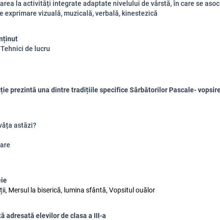
area la activități integrate adaptate nivelului de vârstă, în care se aso
 exprimare vizuală, muzicală, verbală, kinestezică
nținut
 Tehnici de lucru
ție prezintă una dintre tradițiile specifice Sărbătorilor Pascale- vopsir
văța astăzi?
are
eie
ții, Mersul la biserică, lumina sfântă, Vopsitul ouălor
ă adresată elevilor de clasa a III-a