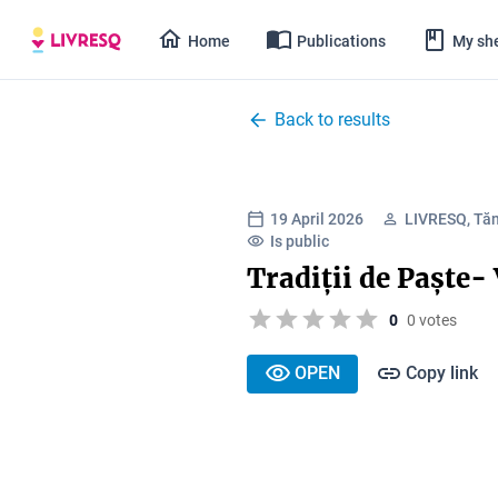
Home
Publications
My she
Back to results
19 April 2026
LIVRESQ, Tă
Is public
Tradiții de Paște-
0
0 votes
OPEN
Copy link