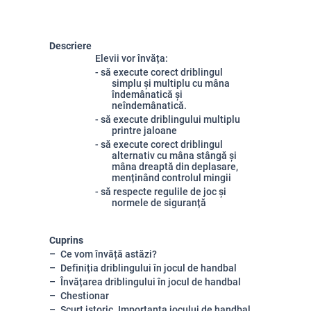
Descriere
Elevii vor învăța:
- să execute corect driblingul
simplu și multiplu cu mâna
îndemânatică și
neîndemânatică.
-
să execute
driblingului multiplu
printre jaloane
- să e
xecute corect driblingul
alternativ cu mâna stângă și
mâna dreaptă din deplasare,
menținând controlul mingii
-
să respecte regulile de joc și
normele de siguranță
Cuprins
Ce vom învăță astăzi?
Definiția driblingului în jocul de handbal
Învățarea driblingului în jocul de handbal
Chestionar
Scurt istoric. Importanța jocului de handbal