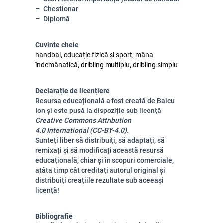
Chestionar
Diplomă
Cuvinte cheie
handbal, educație fizică și sport, mâna
îndemânatică, dribling multiplu, dribling simplu
Declarație de licențiere
Resursa educațională a fost creată de Baicu
Ion și este pusă la dispoziție sub licență
Creative Commons Attribution
4.0 International (CC-BY-4.0).
Sunteți liber să distribuiți, să adaptați, să
remixați și să modificați această resursă
educațională, chiar și în scopuri comerciale,
atâta timp cât creditați autorul original și
distribuiți creațiile rezultate sub aceeași
licență
!
Bibliografie