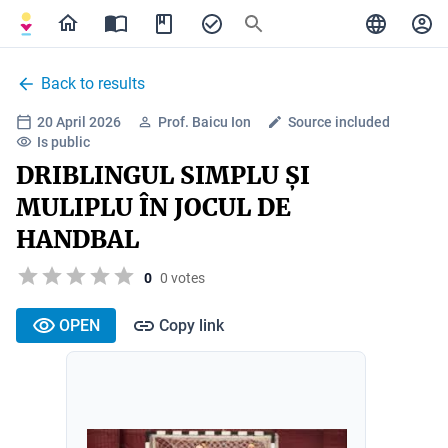
Back to results
20 April 2026
Prof. Baicu Ion
Source included
Is public
DRIBLINGUL SIMPLU ȘI
MULIPLU ÎN JOCUL DE
HANDBAL
0
0 votes
OPEN
Copy link