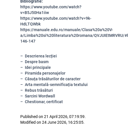
Bibliografie:
https://www.youtube.com/watch?
v=B5J50Ha1iiw
https://www.youtube.com/watch?v=9k-
HdLTQWbk
https://manuale.edu.ro/manuale/Clasa%20a%20V-
a/Limba%20si%20literatura%20romana/QVJUIEtMRVRU/#
146-147
Descrierea lecției
Despre basm
Idei principale
Piramida personajelor
Căsuța trăsăturilor de caracter
Arta mentală-semnificația textului
Rebus trăsături
Sarcini Wordwall
Chestionar, certificat
Published on 21 April 2026, 07:19:59.
Modified on 24 June 2026, 16:25:05.