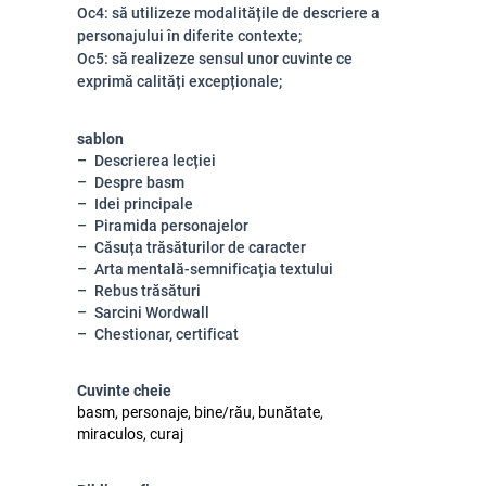
Oc4:
să utilizeze modalitățile de descriere a
personajului în diferite contexte;
Oc5: să realizeze sensul unor cuvinte ce
exprimă calități excepționale;
sablon
Descrierea lecției
Despre basm
Idei principale
Piramida personajelor
Căsuța trăsăturilor de caracter
Arta mentală-semnificația textului
Rebus trăsături
Sarcini Wordwall
Chestionar, certificat
Cuvinte cheie
basm, personaje, bine/rău, bunătate,
miraculos, curaj